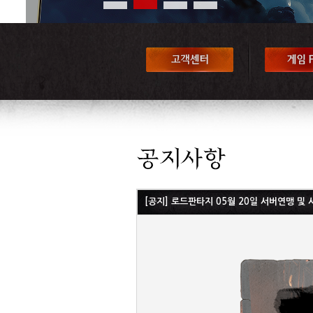
[공지] 로드판타지 05월 20일 서버연맹 및